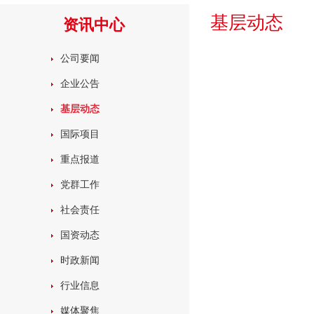
基层动态
资讯中心
公司要闻
企业公告
基层动态
国际项目
重点报道
党群工作
社会责任
国资动态
时政新闻
行业信息
媒体聚焦